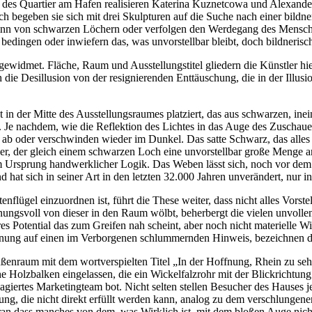
des Quartier am Hafen realisieren Katerina Kuznetcowa und Alexander
h begeben sie sich mit drei Skulpturen auf die Suche nach einer bildn
 Sinn von schwarzen Löchern oder verfolgen den Werdegang des Mensche
ft bedingen oder inwiefern das, was unvorstellbar bleibt, doch bildneris
ewidmet. Fläche, Raum und Ausstellungstitel gliedern die Künstler hier
ch die Desillusion von der resignierenden Enttäuschung, die in der Illus
t in der Mitte des Ausstellungsraumes platziert, das aus schwarzen, i
 Je nachdem, wie die Reflektion des Lichtes in das Auge des Zuschauers
 oder verschwinden wieder im Dunkel. Das satte Schwarz, das alles en
äger, der gleich einem schwarzen Loch eine unvorstellbar große Menge 
m Ursprung handwerklicher Logik. Das Weben lässt sich, noch vor dem T
at sich in seiner Art in den letzten 32.000 Jahren unverändert, nur in
nflügel einzuordnen ist, führt die These weiter, dass nicht alles Vorst
nungsvoll von dieser in den Raum wölbt, beherbergt die vielen unvolle
ares Potential das zum Greifen nah scheint, aber noch nicht materielle 
Hoffnung auf einen im Verborgenen schlummernden Hinweis, bezeichnen d
ßenraum mit dem wortverspielten Titel „In der Hoffnung, Rhein zu sehen
olzbalken eingelassen, die ein Wickelfalzrohr mit der Blickrichtung g
gagiertes Marketingteam bot. Nicht selten stellen Besucher des Hauses 
g, die nicht direkt erfüllt werden kann, analog zu dem verschlungenen
aran dass manches von dem, was Wirklich ist, mit dem bloßen Auge nich