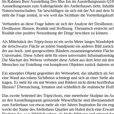
Im Rahmen Ihrer Ausstellung Des Illus Ion im Ausstellungsraum Q18 
Ausstellungsraum zum Außengelände des Atelierhauses zieht. Inhaltlic
Naturwissenschaften: Sie beschäftigen sie sich mit der Art und dem
steht die Frage zentral, in wie weit das Sichtbare die Vorstellungskra
Verbunden an diese Frage haben sie sich der Analyse der Desillusion g
Desillusion: Illusion, Realität und Hoffnung. Thematisch erstreckt si
Realität eine positive Neuordnung der Dinge bewirken zu können.
Als Mittelstück des Triptychons ist ein sechs Meter langes Wandobjek
die tiefschwarze Fläche an jedem Standpunkt ein anderes Bild zurück.
der aus hoch- und quergewebten Bändern zusammengesetzten Fläche ab
Universalen. Diese Arbeit steht für einen universalen Informationstr
Die Machart des Webens verbindet diese Arbeit aus dem Jetzt mit de
Menschen zur Erstellung von komplexen Objekten zurück datieren und h
Ein amorphes Objekt gegenüber der Webearbeit, das inhaltlich als Seite
eine Wand aus rohem Sichtbeton schmiegt und sich an einer Stelle ah
tragen. Es steht für ein mit Worten und Bildern nicht direkt bezifferb
Illusion? Überraschung, Irritation und schließlich die realistische 
Das zweite Seitenteil des Triptychons, eine meterhohe Skulptur im Au
an den Ausstellungsraum grenzende Wiesenfläche sind übermannshohe H
zum Atelierhaus vor etwas mehr als vier Jahren Inspiration für ein en
weckt der Name des Atelierhaus Quartier am Hafen doch eine Erwartun
Skulptur das, was Wirklich schien, als bloße Wirkung und erinnert d