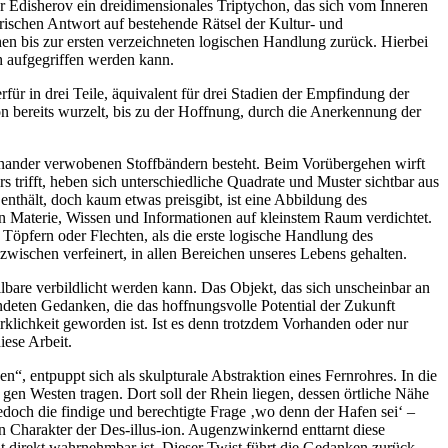
 Edisherov ein dreidimensionales Triptychon, das sich vom Inneren
erischen Antwort auf bestehende Rätsel der Kultur- und
n bis zur ersten verzeichneten logischen Handlung zurück. Hierbei
ch aufgegriffen werden kann.
für in drei Teile, äquivalent für drei Stadien der Empfindung der
ion bereits wurzelt, bis zu der Hoffnung, durch die Anerkennung der
neinander verwobenen Stoffbändern besteht. Beim Vorübergehen wirft
 trifft, heben sich unterschiedliche Quadrate und Muster sichtbar aus
thält, doch kaum etwas preisgibt, ist eine Abbildung des
an Materie, Wissen und Informationen auf kleinstem Raum verdichtet.
öpfern oder Flechten, als die erste logische Handlung des
zwischen verfeinert, in allen Bereichen unseres Lebens gehalten.
ellbare verbildlicht werden kann. Das Objekt, das sich unscheinbar an
ndeten Gedanken, die das hoffnungsvolle Potential der Zukunft
Wirklichkeit geworden ist. Ist es denn trotzdem Vorhanden oder nur
iese Arbeit.
“, entpuppt sich als skulpturale Abstraktion eines Fernrohres. In die
en Westen tragen. Dort soll der Rhein liegen, dessen örtliche Nähe
jedoch die findige und berechtigte Frage ‚wo denn der Hafen sei‘ –
 Charakter der Des-illus-ion. Augenzwinkernd enttarnt diese
t direkt wahrnehmbar ist. Dieser Twist führt die Gedanken zurück